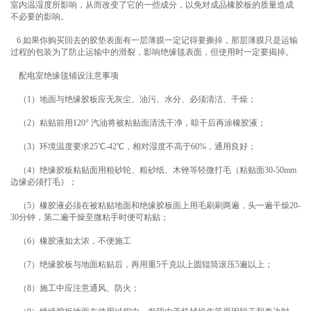
室内温湿度所影响，从而改变了它的一些成分，以免对成品橡胶板的质量造成
不必要的影响。
6.如果你购买回去的胶垫表面有一层薄膜一定记得要撕掉，那层薄膜只是运输
过程的包装为了防止运输中的滑裂，影响绝缘毯表面，但使用时一定要揭掉。
配电室绝缘毯铺设注意事项
（1）地面与绝缘胶板应无灰尘、油污、水分、必须清洁、干燥；
（2）粘贴前用120° 汽油将被粘贴面清洗干净，晾干后再涂橡胶液；
（3）环境温度要求25℃-42℃，相对湿度不高于60%，通用良好；
（4）绝缘胶板粘贴面用粗砂轮、粗砂纸、木锉等轻微打毛（粘贴面30-50mm
边缘必须打毛）；
（5）橡胶液必须在被粘贴地面和绝缘胶板面上用毛刷刷两遍，头一遍干燥20-
30分钟，第二遍干燥至微粘手时便可粘贴；
（6）橡胶液如太浓，不便施工
（7）绝缘胶板与地面粘贴后，再用重5千克以上圆辊筒滚压5遍以上；
（8）施工中应注意通风、防火；