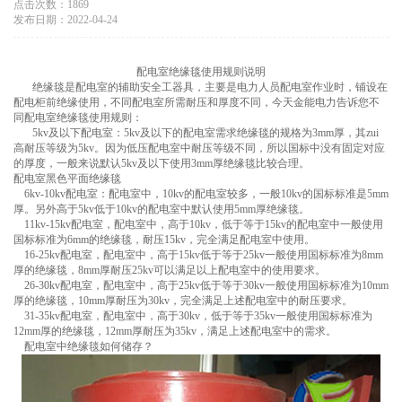
点击次数：1869
发布日期：2022-04-24
配电室绝缘毯使用规则说明
绝缘毯是配电室的辅助安全工器具，主要是电力人员配电室作业时，铺设在
配电柜前绝缘使用，不同配电室所需耐压和厚度不同，今天金能电力告诉您不
同配电室绝缘毯使用规则：
5kv及以下配电室：5kv及以下的配电室需求绝缘毯的规格为3mm厚，其zui
高耐压等级为5kv。因为低压配电室中耐压等级不同，所以国标中没有固定对应
的厚度，一般来说默认5kv及以下使用3mm厚绝缘毯比较合理。
配电室黑色平面绝缘毯
6kv-10kv配电室：配电室中，10kv的配电室较多，一般10kv的国标标准是5mm
厚。另外高于5kv低于10kv的配电室中默认使用5mm厚绝缘毯。
11kv-15kv配电室，配电室中，高于10kv，低于等于15kv的配电室中一般使用
国标标准为6mm的绝缘毯，耐压15kv，完全满足配电室中使用。
16-25kv配电室，配电室中，高于15kv低于等于25kv一般使用国标标准为8mm
厚的绝缘毯，8mm厚耐压25kv可以满足以上配电室中的使用要求。
26-30kv配电室，配电室中，高于25kv低于等于30kv一般使用国标标准为10mm
厚的绝缘毯，10mm厚耐压为30kv，完全满足上述配电室中的耐压要求。
31-35kv配电室，配电室中，高于30kv，低于等于35kv一般使用国标标准为
12mm厚的绝缘毯，12mm厚耐压为35kv，满足上述配电室中的需求。
配电室中绝缘毯如何储存？