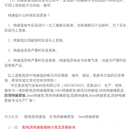
（9）绝缘胶板地面在使用过程中，发现由于机械操作等原因脱干和卷边时，
可用上述粘贴方法补贴、修理。
绝缘毯什么时候应该更换？
1、绝缘毯每年应该进行一次工频耐压检测，当检测耐压不达标时，为了安全
应该马上更换。
2、绝缘毯出现破损时应该马上更换。
3、绝缘毯变形严重时应该更换。
4、绝缘毯异味严重时应该更换，绝缘毯异味多为有毒气体，当较为严重时应
该更换产品。
以上是配电室中绝缘毯的耐压对应规格、储存、铺设、更换等方面的注意事
项，希望本篇文章对您有所帮助！
河北晨发电气设备科技有限公司（18633833632）是集设计、生产、销售、
服务为一体的配电房绝缘橡胶板,10kv绝缘胶垫,耐高压绝缘毯,绿色绝缘橡胶皮,
防滑绝缘胶板
,3mm绝缘垫,黑色绝缘橡胶毯,阻燃绝缘板,8mm绝缘胶皮,防静电橡
胶板专业生产厂家！
相关标签：
配电室绝缘毯
红色绝缘橡胶垫
5mm绝缘胶板
上一篇：
配电房绝缘板规格分类及质量标准​