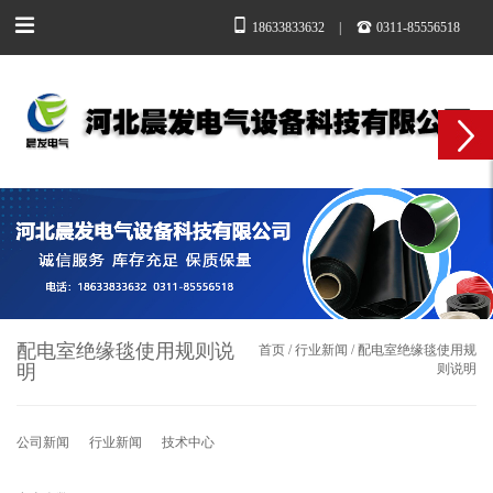
18633833632
|
0311-85556518
配电室绝缘毯使用规则说
首页
/
行业新闻
/
配电室绝缘毯使用规
明​
则说明​
公司新闻
行业新闻
技术中心