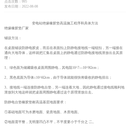
点击次数：995
发布日期：2022-08-08
变电站绝缘橡胶垫高温施工程序和具体方法
绝缘橡胶垫厂家
铺设方法：
在桌面铺设防静电胶皮，而后在表面扣上防静电接地线一端钮扣，另一端接在
通向大地导体，这样就把汇集在桌面上的静电通过防静电接地线泄放出去其原
理：
1、绿色面为储藏吸收桌面周围静电，其电阻10^7---10^9Ωcm；
2、黑色底面为导体≤10^6Ωcm，由于导体就能很快将吸收的静电排出；
3、接地线一端连接防静电台垫，另一端连着大地，因此静电通过接电线顺利地
泄放到大地这样就把桌面周围静电通过这个原理泄放出去。
防静电台垫橡胶垫耐高温基层地面要求：
①基础地面可为水磨地面、瓷质地面、木质地面。
②地面需平整，无明显凹凸不平，不平度要小于千分之 二。