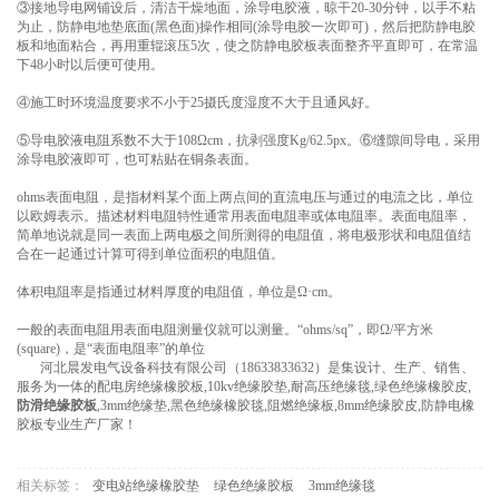
③接地导电网铺设后，清洁干燥地面，涂导电胶液，晾干20-30分钟，以手不粘
为止，防静电地垫底面(黑色面)操作相同(涂导电胶一次即可)，然后把防静电胶
板和地面粘合，再用重辊滚压5次，使之防静电胶板表面整齐平直即可，在常温
下48小时以后便可使用。
④施工时环境温度要求不小于25摄氏度湿度不大于且通风好。
⑤导电胶液电阻系数不大于108Ωcm，抗剥强度Kg/62.5px。⑥缝隙间导电，采用
涂导电胶液即可，也可粘贴在铜条表面。
ohms表面电阻，是指材料某个面上两点间的直流电压与通过的电流之比，单位
以欧姆表示。描述材料电阻特性通常用表面电阻率或体电阻率。表面电阻率，
简单地说就是同一表面上两电极之间所测得的电阻值，将电极形状和电阻值结
合在一起通过计算可得到单位面积的电阻值。
体积电阻率是指通过材料厚度的电阻值，单位是Ω·cm。
一般的表面电阻用表面电阻测量仪就可以测量。“ohms/sq”，即Ω/平方米
(square)，是“表面电阻率”的单位
河北晨发电气设备科技有限公司（18633833632）是集设计、生产、销售、
服务为一体的配电房绝缘橡胶板,10kv绝缘胶垫,耐高压绝缘毯,绿色绝缘橡胶皮,
防滑绝缘胶板
,3mm绝缘垫,黑色绝缘橡胶毯,阻燃绝缘板,8mm绝缘胶皮,防静电橡
胶板专业生产厂家！
相关标签：
变电站绝缘橡胶垫
绿色绝缘胶板
3mm绝缘毯