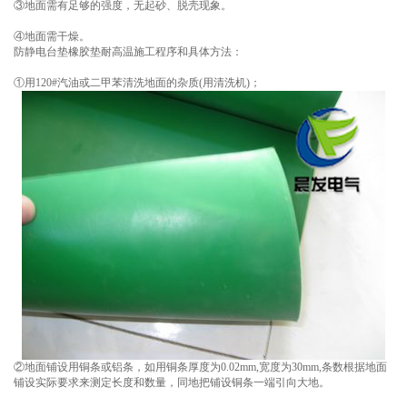
③地面需有足够的强度，无起砂、脱壳现象。
④地面需干燥。
防静电台垫橡胶垫耐高温施工程序和具体方法：
①用120#汽油或二甲苯清洗地面的杂质(用清洗机)；
②地面铺设用铜条或铝条，如用铜条厚度为0.02mm,宽度为30mm,条数根据地面
铺设实际要求来测定长度和数量，同地把铺设铜条一端引向大地。