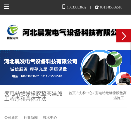
18633833632
|
0311-85556518
变电站绝缘橡胶垫高温施
首页
/
技术中心
/
变电站绝缘橡胶垫高
工程序和具体方法​
温施工...
公司新闻
行业新闻
技术中心