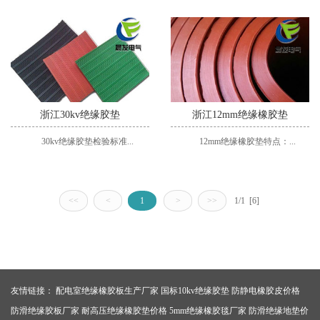
浙江30kv绝缘胶垫
浙江12mm绝缘橡胶垫
30kv绝缘胶垫检验标准...
12mm绝缘橡胶垫特点：...
<<
<
1
>
>>
1/1 [6]
友情链接：
配电室绝缘橡胶板生产厂家
国标10kv绝缘胶垫
防静电橡胶皮价格
防滑绝缘胶板厂家
耐高压绝缘橡胶垫价格
5mm绝缘橡胶毯厂家
防滑绝缘地垫价