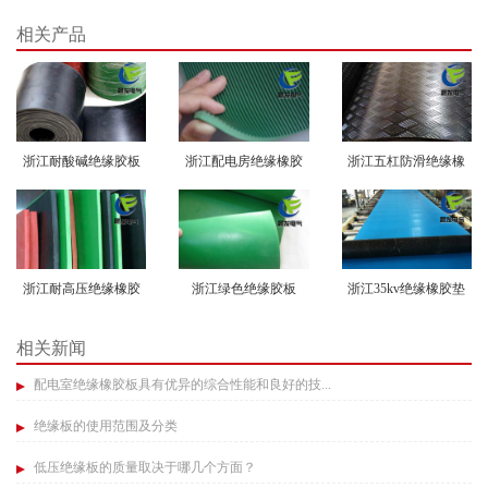
相关产品
浙江耐酸碱绝缘胶板
浙江配电房绝缘橡胶
浙江五杠防滑绝缘橡
垫
胶垫
浙江耐高压绝缘橡胶
浙江绿色绝缘胶板
浙江35kv绝缘橡胶垫
垫
相关新闻
配电室绝缘橡胶板具有优异的综合性能和良好的技...
绝缘板的使用范围及分类​
低压绝缘板的质量取决于哪几个方面？​