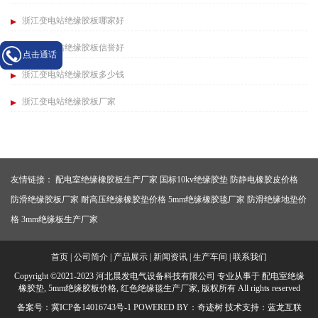
浙江变电站绝缘胶板哪家好
浙江变电站绝缘胶板信誉好
点击通话
浙江变电站绝缘胶板多少钱
浙江变电站绝缘胶板厂家
友情链接：
配电室绝缘橡胶板生产厂家
国标10kv绝缘胶垫
防静电橡胶皮价格
防滑绝缘胶板厂家
耐高压绝缘橡胶垫价格
5mm绝缘橡胶毯厂家
防滑绝缘地垫价
格
3mm绝缘板生产厂家
首页
|
公司简介
|
产品展示
|
新闻资讯
|
生产车间
|
联系我们
Copyright ©2021-2023 河北晨发电气设备科技有限公司 专业从事于
配电室绝缘
橡胶垫
,
5mm绝缘胶板价格
,
红色绝缘毯生产厂家
, 版权所有 All rights reserved
备案号：
冀ICP备14016743号-1
POWERED BY：
奇迹树
技术支持：
蓝龙互联