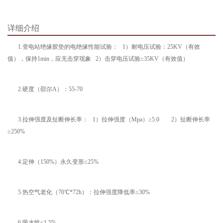
详细介绍
1.变电站绝缘胶垫的电绝缘性能试验： 1）耐电压试验：25KV（有效
值），保持1min，应无击穿现象 2）击穿电压试验≥35KV（有效值）
2.硬度（邵尔A）：55-70
3.拉伸强度及扯断伸长率： 1）拉伸强度（Mpa）≥5.0 2）扯断伸长率
≥250%
4.定伸（150%）永久变形≤25%
5.热空气老化（70℃*72h）：拉伸强度降低率≤30%
6.吸水性≤1.5%