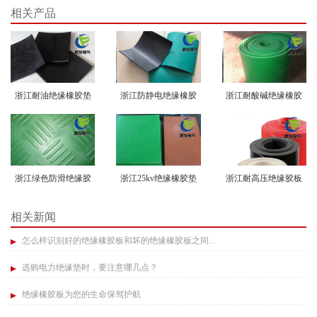
相关产品
浙江耐油绝缘橡胶垫
浙江防静电绝缘橡胶
浙江耐酸碱绝缘橡胶
垫
垫
浙江绿色防滑绝缘胶
浙江25kv绝缘橡胶垫
浙江耐高压绝缘胶板
垫
相关新闻
怎么样识别好的绝缘橡胶板和坏的绝缘橡胶板之间...
选购电力绝缘垫时，要注意哪几点？
绝缘橡胶板为您的生命保驾护航​