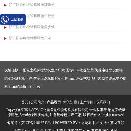
浙江防静电绝缘橡胶垫哪家好
浙江防静电绝缘橡胶垫信誉好
点击通话
浙江防静电绝缘橡胶垫多少钱
浙江防静电绝缘橡胶垫厂家
友情链接：
配电室绝缘橡胶板生产厂家
国标10kv绝缘胶垫
防静电橡胶皮价格
防滑绝缘胶板厂家
耐高压绝缘橡胶垫价格
5mm绝缘橡胶毯厂家
防滑绝缘地垫价
格
3mm绝缘板生产厂家
首页
|
公司简介
|
产品展示
|
新闻资讯
|
生产车间
|
联系我们
Copyright ©2021-2023 河北晨发电气设备科技有限公司 专业从事于
配电室绝缘
橡胶垫
,
5mm绝缘胶板价格
,
红色绝缘毯生产厂家
, 版权所有 All rights reserved
备案号：
冀ICP备14016743号-1
POWERED BY：
奇迹树
技术支持：
蓝龙互联
主营区域：
北京
天津
河北
内蒙古
江苏
浙江
山东
石家庄
南京
沧州