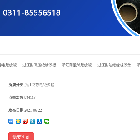
静电绝缘毯
浙江耐高压绝缘胶板
浙江耐酸碱绝缘毯
浙江耐油绝缘橡胶垫
所属分类
浙江防静电绝缘毯
点击次数
984113
发布日期
2021-06-22
我要询价