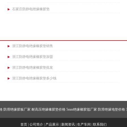
石家庄防静电绝缘橡胶垫
浙江防静电绝缘橡胶垫销售
浙江防静电绝缘橡胶垫加盟
浙江防静电绝缘橡胶垫批发
浙江防静电绝缘橡胶垫多少钱
格
防滑绝缘胶板厂家
耐高压绝缘橡胶垫价格
5mm绝缘橡胶毯厂家
防滑绝缘地垫价格
首页
|
公司简介
|
产品展示
|
新闻资讯
|
生产车间
|
联系我们