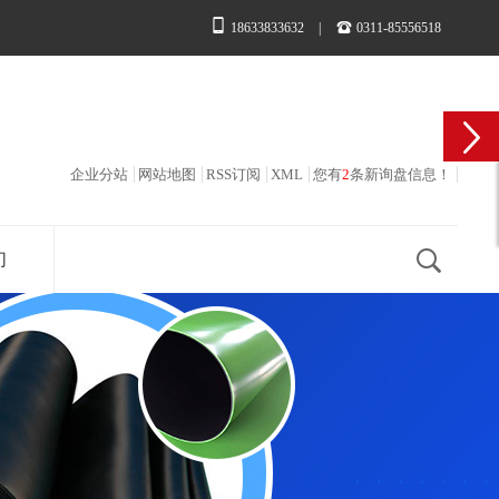
18633833632
|
0311-85556518
企业分站
网站地图
RSS订阅
XML
您有
2
条新询盘信息！
们